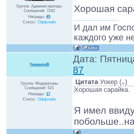
Хорошая са
Группа: Администраторы
Сообщений:
7242
Награды:
45
Статус:
Оффлайн
И дал им Госп
каждого уже н
Дата: Пятниц
YevgeniyB
87
Цитата
Уокер
(
)
Группа: Модераторы
Сообщений:
521
Хорошая сарайка.
Награды:
17
Статус:
Оффлайн
Я имел ввиду
побольше..на