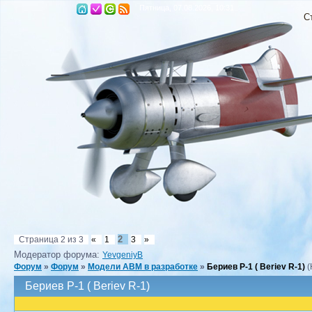
Пятница, 07.08.2026, 10:31
С
2
Страница
2
из
3
«
1
3
»
Модератор форума:
YevgeniyB
Форум
»
Форум
»
Модели ABM в разработке
»
Бериев Р-1 ( Beriev R-1)
(
Бериев Р-1 ( Beriev R-1)