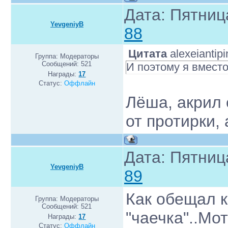
Дата: Пятниц
YevgeniyB
88
Цитата
alexeiantipi
Группа: Модераторы
Сообщений:
521
И поэтому я вместо
Награды:
17
Статус:
Оффлайн
Лёша, акрил 
от протирки, 
Дата: Пятниц
YevgeniyB
89
Как обещал к
Группа: Модераторы
Сообщений:
521
"чаечка"..Мо
Награды:
17
Статус:
Оффлайн