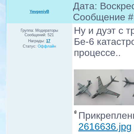
Дата: Воскрес
YevgeniyB
Сообщение 
Ну и дуэт с т
Группа: Модераторы
Сообщений:
521
Бе-6 катастр
Награды:
17
Статус:
Оффлайн
процессе..
Прикреплен
2616636.jpg