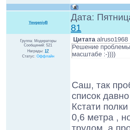
Дата: Пятниц
YevgeniyB
81
Цитата
alruso1968
Группа: Модераторы
Сообщений:
521
Решение проблемы 
Награды:
17
масштабе :-))))
Статус:
Оффлайн
Саш, так про
список давно
Кстати полки
0,6 метра , 
трудом, а пр