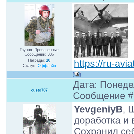
Группа: Проверенные
Сообщений:
386
Награды:
10
https://ru-avi
Статус:
Оффлайн
Дата: Понедел
custo707
Сообщение 
YevgeniyB
, 
доработка и 
Сохранил себ