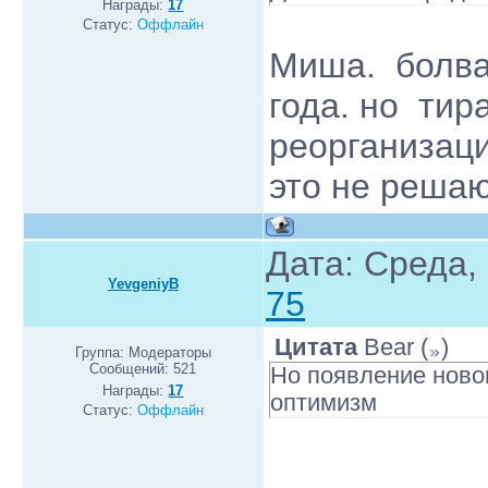
Награды:
17
Статус:
Оффлайн
Миша. болван
года. но ти
реорганизаци
это не решаю
Дата: Среда,
YevgeniyB
75
Цитата
Bear
(
)
Группа: Модераторы
Сообщений:
521
Но появление ново
Награды:
17
оптимизм
Статус:
Оффлайн