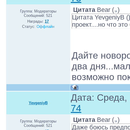
Цитата
Bear
(
)
Группа: Модераторы
Сообщений:
521
Цитата YevgeniyB 
Награды:
17
проект....но что это
Статус:
Оффлайн
Дайте новоро
два дня...мал
возможно по
Дата: Среда,
YevgeniyB
74
Цитата
Bear
(
)
Группа: Модераторы
Сообщений:
521
Даже боюсь предпол