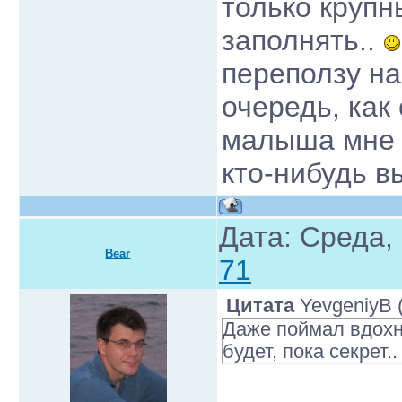
только крупн
заполнять..
переползу на
очередь, как
малыша мне 
кто-нибудь в
Дата: Среда,
Bear
71
Цитата
YevgeniyB
Даже поймал вдохно
будет, пока секрет..