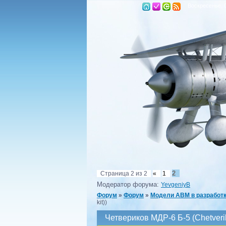
Воскресенье, 0
2
Страница
2
из
2
«
1
Модератор форума:
YevgeniyB
Форум
»
Форум
»
Модели ABM в разработ
kit))
Четвериков МДР-6 Б-5 (Chetver