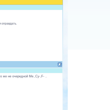
м оправдать.
 же не очередной Ме.,Су-,F- ..