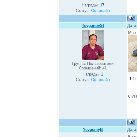
Награды:
17
Статус:
Оффлайн
TsyganovSI
Дата:
Мне 
Группа: Пользователи
Сообщений:
41
Награды:
1
П
Статус:
Оффлайн
С ув
YevgeniyB
Дата:
Крас