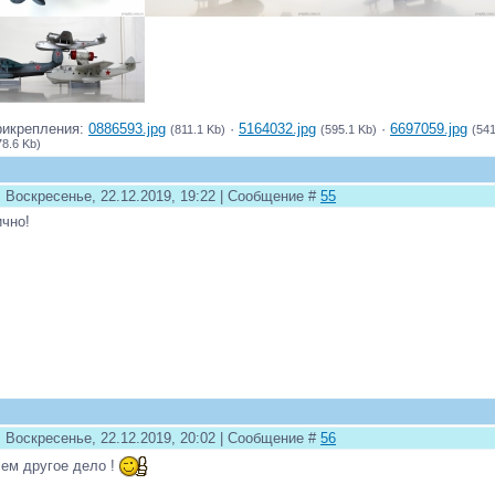
рикрепления:
0886593.jpg
·
5164032.jpg
·
6697059.jpg
(811.1 Kb)
(595.1 Kb)
(541
78.6 Kb)
: Воскресенье, 22.12.2019, 19:22 | Сообщение #
55
чно!
: Воскресенье, 22.12.2019, 20:02 | Сообщение #
56
ем другое дело !