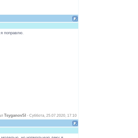
 я поправлю.
TsyganovSI
ал
-
Суббота, 25.07.2020, 17:10
й моделью, но нормальную деку я