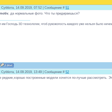
 Суббота, 14.09.2019, 07:52 | Сообщение #
51
motiv
, да нормальные фото. Что ты придираешься?
л им Господь 3D технологии, чтоб рукожопость каждого уже нельзя было ниче
 Суббота, 14.09.2019, 13:49 | Сообщение #
52
е редкие,хорошо построенные модели хочется по-лучше рассмотреть. Это