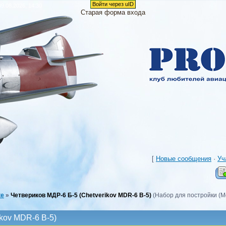
Войти через uID
9.08.2026, 14:30
Старая форма входа
[
Новые сообщения
·
Уч
ке
»
Четвериков МДР-6 Б-5 (Chetverikov MDR-6 B-5)
(Набор для постройки (M
ikov MDR-6 B-5)