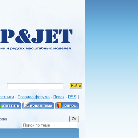
астники
·
Правила форума
·
Поиск
·
RSS
]
odel