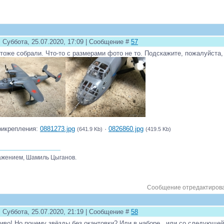
 Суббота, 25.07.2020, 17:09 | Сообщение #
57
тоже собрали. Что-то с размерами фото не то. Подскажите, пожалуйста,
рикрепления:
0881273.jpg
·
0826860.jpg
(641.9 Kb)
(419.5 Kb)
ажением, Шамиль Цыганов.
Сообщение отредактиров
 Суббота, 25.07.2020, 21:19 | Сообщение #
58
иво! Но почему звёзды без окантовки? Или в наборе , или со следующе