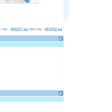
·
4092277.jpg
·
6879752.jpg
.7 Kb)
(963.0 Kb)