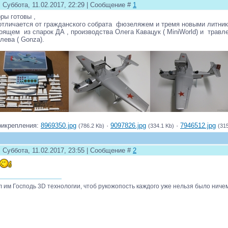
 Суббота, 11.02.2017, 22:29 | Сообщение #
1
ры готовы ,
отличается от гражданского собрата фюзеляжем и тремя новыми литни
оящем из спарок ДА , производства Олега Кавацук ( MiniWorld) и травл
лева ( Gonza).
рикрепления:
8969350.jpg
·
9097826.jpg
·
7946512.jpg
(786.2 Kb)
(334.1 Kb)
(31
 Суббота, 11.02.2017, 23:55 | Сообщение #
2
л им Господь 3D технологии, чтоб рукожопость каждого уже нельзя было ниче