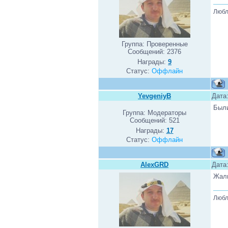
Любл
Группа: Проверенные
Сообщений:
2376
Награды:
9
Статус:
Оффлайн
YevgeniyB
Дата:
Были
Группа: Модераторы
Сообщений:
521
Награды:
17
Статус:
Оффлайн
AlexGRD
Дата:
Жаль
Любл