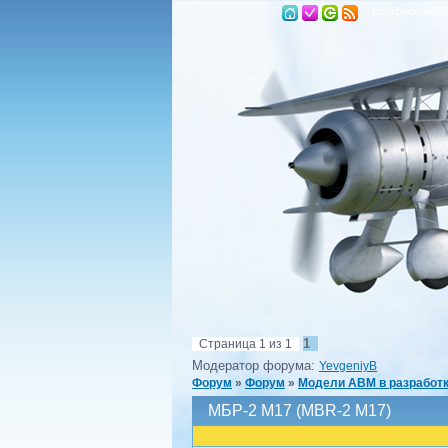
Воскресенье, 0
1
Страница
1
из
1
Модератор форума:
YevgeniyB
Форум
»
Форум
»
Модели ABM в разработ
МБР-2 М17 (MBR-2 M17)