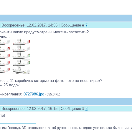
: Воскресенье, 12.02.2017, 14:55 | Сообщение #
7
рианты какие предусмотрены можешь засветить?
чно...
юсь, 11 коробочек которые на фото - это не весь тираж?
ж 25 лодок...
рикрепления:
0727986.jpg
(555.3 Kb)
: Воскресенье, 12.02.2017, 16:15 | Сообщение #
8
та!
л им Господь 3D технологии, чтоб рукожопость каждого уже нельзя было ниче