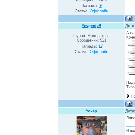
Награды:
9
Статус:
Оффлайн
YevgeniyB
Дата
А ва
Группа: Модераторы
Коне
Сообщений:
521
Награды:
17
Статус:
Оффлайн
Наде
Тира
П
Уокер
Дата
Ляпо
И да