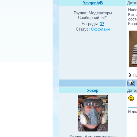
YevgeniyB
Дата:
Набо
Группа: Модераторы
Кит 
Сообщений:
521
сост
Награды:
17
Кова
Статус:
Оффлайн
.
П
Уокер
Дата:
И да
Группа: Администраторы