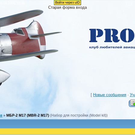
Войти через uID
9.08.2026, 13:48
Старая форма входа
[
Новые сообщения
·
Уч
ке
»
МБР-2 М17 (MBR-2 M17)
(Набор для постройки.(Model kit))