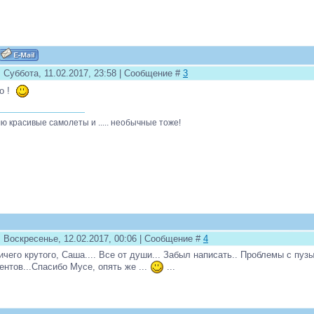
 Суббота, 11.02.2017, 23:58 | Сообщение #
3
то !
ю красивые самолеты и ..... необычные тоже!
: Воскресенье, 12.02.2017, 00:06 | Сообщение #
4
ичего крутого, Саша.... Все от души... Забыл написать.. Проблемы с пу
ентов...Спасибо Мусе, опять же ...
...