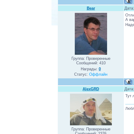
Bear
Дата
Отл
А ва
Наде
Группа: Проверенные
Сообщений:
410
Награды:
0
Статус:
Оффлайн
AlexGRD
Дата
Тут 
Любл
Группа: Проверенные
Сообщений:
2376