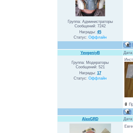
Группа: Администраторы
Сообщений:
7242
Награды:
45
Статус:
Оффлайн
YevgeniyB
Дата
Инст
Группа: Модераторы
Сообщений:
521
Награды:
17
Статус:
Оффлайн
П
AlexGRD
Дата:
Евге