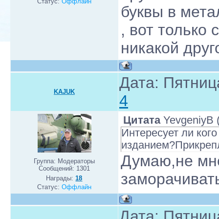
Статус:
Оффлайн
буквы в метал
, вот только
никакой друг
Дата: Пятниц
KAJUK
4
Цитата
YevgeniyB
Интересует ли ког
изданием?Прикрепл
Думаю,не мн
Группа: Модераторы
Сообщений:
1301
заморачивать
Награды:
18
Статус:
Оффлайн
Дата: Пятниц