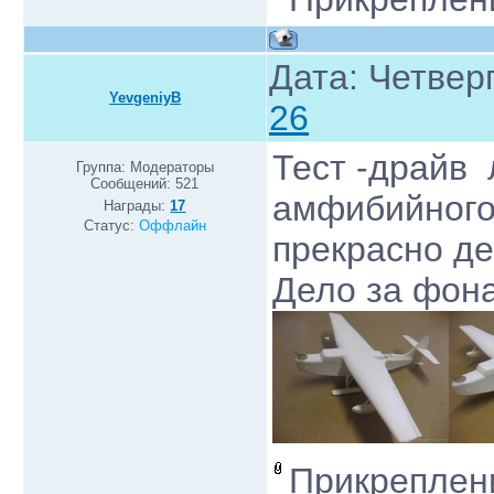
Дата: Четверг
YevgeniyB
26
Тест -драйв 
Группа: Модераторы
Сообщений:
521
амфибийного)
Награды:
17
Статус:
Оффлайн
прекрасно де
Дело за фона
Прикреплен