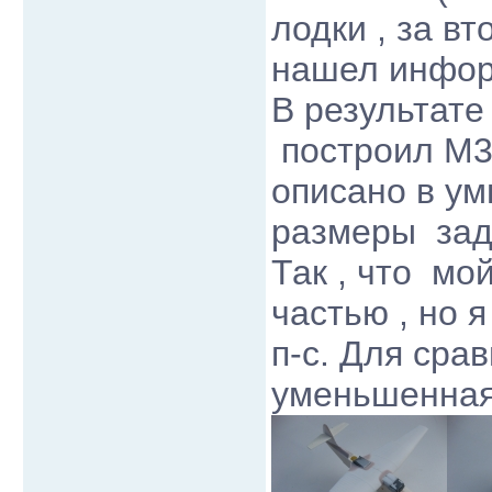
лодки , за в
нашел информ
В результате
построил М34
описано в ум
размеры задн
Так , что мо
частью , но 
п-с. Для сра
уменьшенная