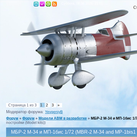
Суббота, 08.08.2026, 21:01
С
1
Страница
1
из
3
2
3
»
Модератор форума:
YevgeniyB
Форум
»
Форум
»
Модели ABM в разработке
»
МБР-2 М-34 и МП-1бис 1/7
постройки (Model kits))
МБР-2 М-34 и МП-1бис 1/72 (MBR-2 M-34 and MP-1bis1 