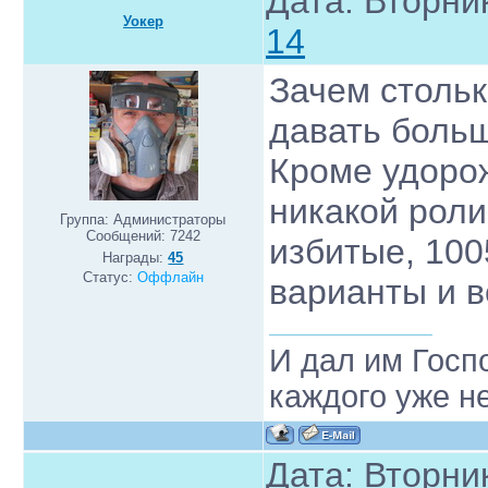
Дата: Вторник
Уокер
14
Зачем стольк
давать больш
Кроме удоро
никакой роли
Группа: Администраторы
Сообщений:
7242
избитые, 10
Награды:
45
Статус:
Оффлайн
варианты и в
И дал им Госп
каждого уже н
Дата: Вторник