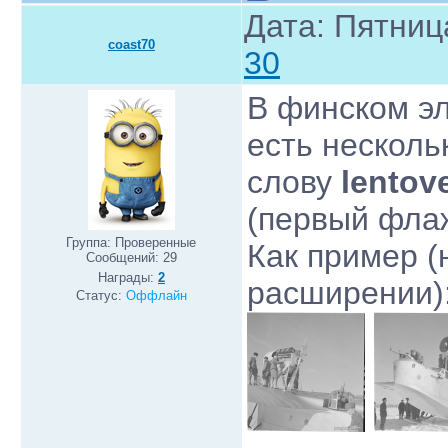
Дата: Пятниц
coast70
30
В финском э
есть несколь
слову
lentov
(первый флаж
Группа: Проверенные
Как пример (
Сообщений:
29
Награды:
2
расширении)
Статус:
Оффлайн