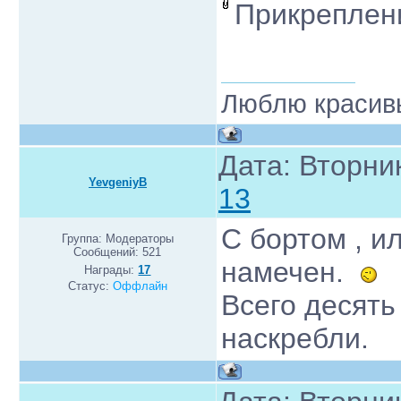
Прикреплен
Люблю красивы
Дата: Вторник
YevgeniyB
13
С бортом , ил
Группа: Модераторы
Сообщений:
521
намечен.
Награды:
17
Статус:
Оффлайн
Всего десять
наскребли.