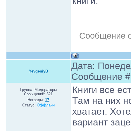
книги.
Сообщение 
Дата: Понедел
YevgeniyB
Сообщение 
Книги все ес
Группа: Модераторы
Сообщений:
521
Там на них н
Награды:
17
Статус:
Оффлайн
хватает. Хот
вариант заце