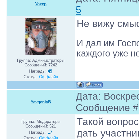
Уокер
5
Не вижу смы
И дал им Госп
каждого уже н
Группа: Администраторы
Сообщений:
7242
Награды:
45
Статус:
Оффлайн
Дата: Воскрес
YevgeniyB
Сообщение 
Такой вопрос
Группа: Модераторы
Сообщений:
521
дать участни
Награды:
17
Статус:
Оффлайн