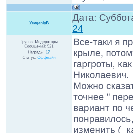
Дата: Суббот
YevgeniyB
24
Все-таки я п
Группа: Модераторы
Сообщений:
521
крыле, потом
Награды:
17
Статус:
Оффлайн
гаргроты, ка
Николаевич
Можно сказат
точнее " пер
вариант по ч
понравилось
изменить ( к