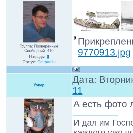
Прикреплен
Группа: Проверенные
9770913.jpg
Сообщений:
410
Награды:
0
Статус:
Оффлайн
Дата: Вторник
Уокер
11
А есть фото 
И дал им Госп
каждого уже н