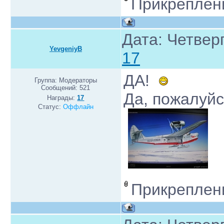
Прикреплен
Дата: Четверг
YevgeniyB
17
ДА!
Группа: Модераторы
Сообщений:
521
Да, пожалуйс
Награды:
17
Статус:
Оффлайн
Прикреплен