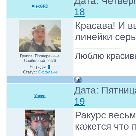
Дата: Четверг
AlexGRD
18
Красава! И в
линейки сер
Люблю красивы
Группа: Проверенные
Сообщений:
2376
Награды:
9
Статус:
Оффлайн
Дата: Пятниц
Уокер
19
Ракурс весь
кажется что 