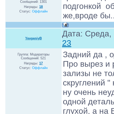
Сообщений:
1301
подгонкой об
Награды:
18
Статус:
Оффлайн
же,вроде бы..
Дата: Среда,
YevgeniyB
23
Задний да , 
Группа: Модераторы
Сообщений:
521
Про вырез и 
Награды:
17
Статус:
Оффлайн
зализы не тол
скруглений "
ну очень неу
одной детал
глухой, а на 