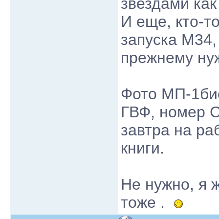
звездами как
И еще, кто-то
запуска М34,
прежнему ну
Фото МП-1би
ГВФ, номер 
завтра на ра
книги.
Не нужно, я 
тоже .